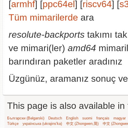
[
armhf
] [
ppc64el
] [
riscv64
] [
s
Tüm mimarilerde
ara
resolute-backports
takımı tak
ve mimari(ler)
amd64
mimaril
barındıran paketler aradınız
Üzgünüz, aramanız sonuç v
This page is also available in
Български (Bəlgarski)
Deutsch
English
suomi
français
magyar
Türkçe
українська (ukrajins'ka)
中文 (Zhongwen,简)
中文 (Zhongwe