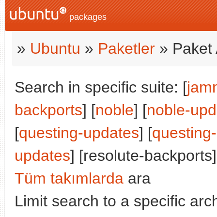
packages
»
Ubuntu
»
Paketler
» Paket 
Search in specific suite: [
jam
backports
] [
noble
] [
noble-upd
[
questing-updates
] [
questing
updates
] [resolute-backports]
Tüm takımlarda
ara
Limit search to a specific arch