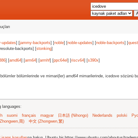
uçları
-updates
] [
jammy-backports
] [
noble
] [
noble-updates
] [
noble-backports
] [
quest
[resolute-backports] [
stonking
]
386
] [
amd64
] [
arm64
] [
armhf
] [
ppc64el
] [
riscv64
] [
s390x
]
bölümler bölümlerinde ve mimari(ler)
amd64
mimarilerinde, icedove sözünü ba
ng languages:
sh
suomi
français
magyar
日本語 (Nihongo)
Nederlands
polski
Рус
Zhongwen,简)
中文 (Zhongwen,繁)
Lisans koşulları
na bakın. Ubuntu bir https://www.ubuntu.com/aboutus/tradem