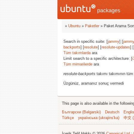
packages
»
Ubuntu
»
Paketler
» Paket Arama Son
Search in specific suite: [
jammy
] [
jammy
backports
] [
resolute
] [
resolute-updates
] 
Tüm takımlarda
ara
Limit search to a specific architecture: [
i
Tüm mimarilerde
ara
resolute-backports
takımı takımının tüm 
Üzgünüz, aramanız sonuç vermedi
This page is also available in the followi
Български (Bəlgarski)
Deutsch
Engli
Türkçe
українська (ukrajins'ka)
中文 (
İçerik Telif Hakkı © 2026
Canonical Ltd.
;