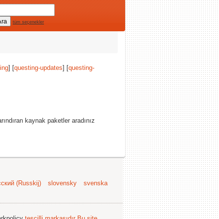
tüm seçenekler
ing
] [
questing-updates
] [
questing-
rındıran kaynak paketler aradınız
ский (Russkij)
slovensky
svenska
arkpolicy
tescilli markasıdır
Bu site