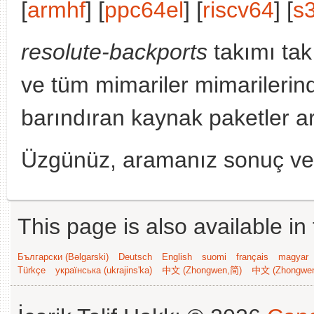
[
armhf
] [
ppc64el
] [
riscv64
] [
s
resolute-backports
takımı tak
ve tüm mimariler mimarilerin
barındıran kaynak paketler a
Üzgünüz, aramanız sonuç v
This page is also available in
Български (Bəlgarski)
Deutsch
English
suomi
français
magyar
Türkçe
українська (ukrajins'ka)
中文 (Zhongwen,简)
中文 (Zhongwe