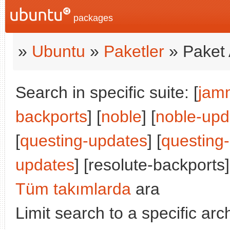
packages
»
Ubuntu
»
Paketler
» Paket 
Search in specific suite: [
jam
backports
] [
noble
] [
noble-upd
[
questing-updates
] [
questing
updates
] [resolute-backports]
Tüm takımlarda
ara
Limit search to a specific arch