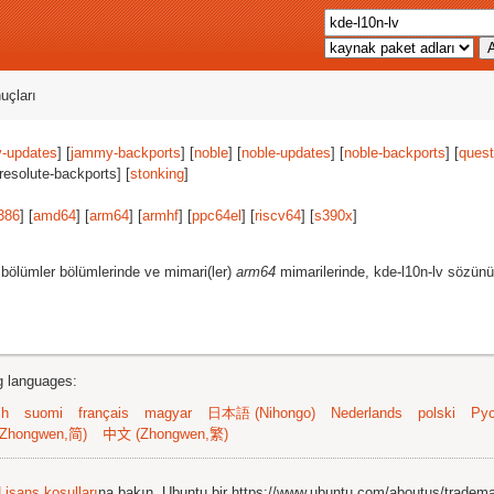
uçları
-updates
] [
jammy-backports
] [
noble
] [
noble-updates
] [
noble-backports
] [
quest
[resolute-backports] [
stonking
]
386
] [
amd64
] [
arm64
] [
armhf
] [
ppc64el
] [
riscv64
] [
s390x
]
bölümler bölümlerinde ve mimari(ler)
arm64
mimarilerinde, kde-l10n-lv sözünü
ng languages:
sh
suomi
français
magyar
日本語 (Nihongo)
Nederlands
polski
Рус
Zhongwen,简)
中文 (Zhongwen,繁)
Lisans koşulları
na bakın. Ubuntu bir https://www.ubuntu.com/aboutus/tradem