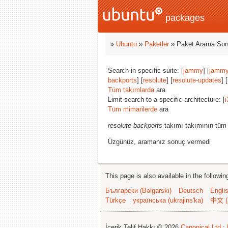
packages
»
Ubuntu
»
Paketler
» Paket Arama Son
Search in specific suite: [
jammy
] [
jammy
backports
] [
resolute
] [
resolute-updates
] 
Tüm takımlarda
ara
Limit search to a specific architecture: [
i
Tüm mimarilerde
ara
resolute-backports
takımı takımının tüm 
Üzgünüz, aramanız sonuç vermedi
This page is also available in the followi
Български (Bəlgarski)
Deutsch
Engli
Türkçe
українська (ukrajins'ka)
中文 (
İçerik Telif Hakkı © 2026
Canonical Ltd.
;