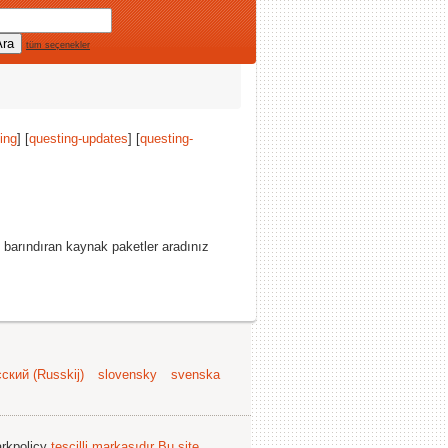
tüm seçenekler
ing
] [
questing-updates
] [
questing-
 barındıran kaynak paketler aradınız
ский (Russkij)
slovensky
svenska
arkpolicy
tescilli markasıdır
Bu site