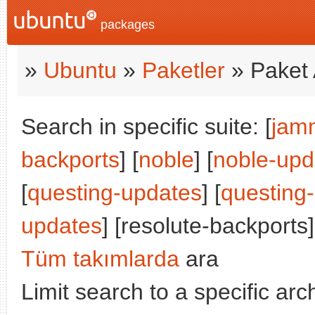
packages
»
Ubuntu
»
Paketler
» Paket 
Search in specific suite: [
jam
backports
] [
noble
] [
noble-upd
[
questing-updates
] [
questing
updates
] [resolute-backports]
Tüm takımlarda
ara
Limit search to a specific arch