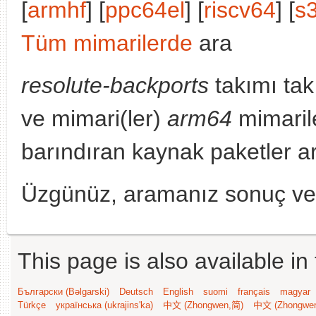
[
armhf
] [
ppc64el
] [
riscv64
] [
s
Tüm mimarilerde
ara
resolute-backports
takımı tak
ve mimari(ler)
arm64
mimaril
barındıran kaynak paketler a
Üzgünüz, aramanız sonuç v
This page is also available in
Български (Bəlgarski)
Deutsch
English
suomi
français
magyar
Türkçe
українська (ukrajins'ka)
中文 (Zhongwen,简)
中文 (Zhongwe