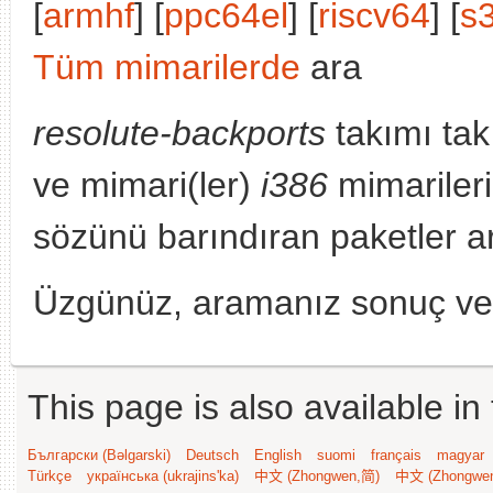
[
armhf
] [
ppc64el
] [
riscv64
] [
s
Tüm mimarilerde
ara
resolute-backports
takımı tak
ve mimari(ler)
i386
mimariler
sözünü barındıran paketler a
Üzgünüz, aramanız sonuç v
This page is also available in
Български (Bəlgarski)
Deutsch
English
suomi
français
magyar
Türkçe
українська (ukrajins'ka)
中文 (Zhongwen,简)
中文 (Zhongwe