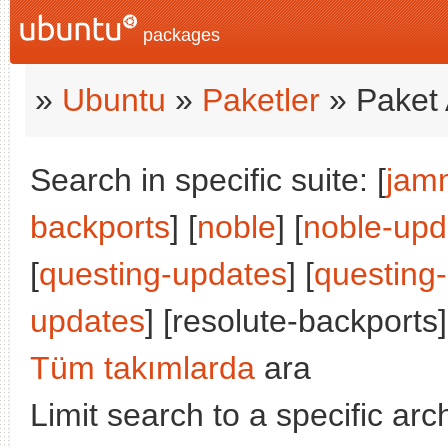
packages
»
Ubuntu
»
Paketler
» Paket 
Search in specific suite: [
jam
backports
] [
noble
] [
noble-upd
[
questing-updates
] [
questing
updates
] [resolute-backports]
Tüm takımlarda
ara
Limit search to a specific arch