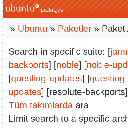
packages
»
Ubuntu
»
Paketler
» Paket 
Search in specific suite: [
jam
backports
] [
noble
] [
noble-upd
[
questing-updates
] [
questing
updates
] [resolute-backports]
Tüm takımlarda
ara
Limit search to a specific arch