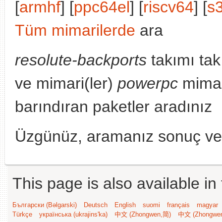
[
armhf
] [
ppc64el
] [
riscv64
] [
s
Tüm mimarilerde
ara
resolute-backports
takımı tak
ve mimari(ler)
powerpc
mimar
barındıran paketler aradınız
Üzgünüz, aramanız sonuç v
This page is also available in
Български (Bəlgarski)
Deutsch
English
suomi
français
magyar
Türkçe
українська (ukrajins'ka)
中文 (Zhongwen,简)
中文 (Zhongwe