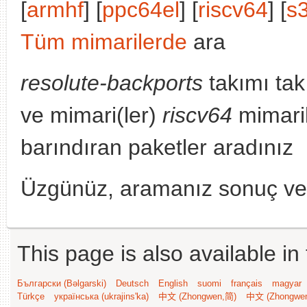
[
armhf
] [
ppc64el
] [
riscv64
] [
s
Tüm mimarilerde
ara
resolute-backports
takımı tak
ve mimari(ler)
riscv64
mimaril
barındıran paketler aradınız
Üzgünüz, aramanız sonuç v
This page is also available in
Български (Bəlgarski)
Deutsch
English
suomi
français
magyar
Türkçe
українська (ukrajins'ka)
中文 (Zhongwen,简)
中文 (Zhongwe