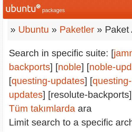
packages
»
Ubuntu
»
Paketler
» Paket 
Search in specific suite: [
jam
backports
] [
noble
] [
noble-upd
[
questing-updates
] [
questing
updates
] [resolute-backports]
Tüm takımlarda
ara
Limit search to a specific arch