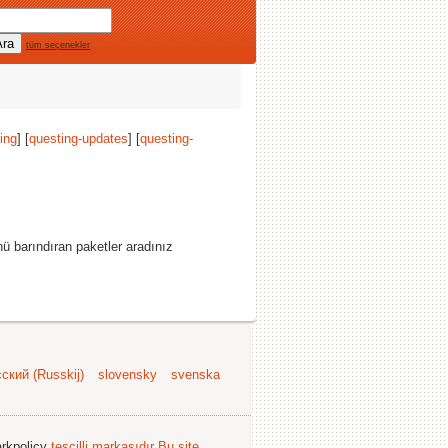
tüm seçenekler
ing
] [
questing-updates
] [
questing-
ü barındıran paketler aradınız
ский (Russkij)
slovensky
svenska
arkpolicy
tescilli markasıdır
Bu site