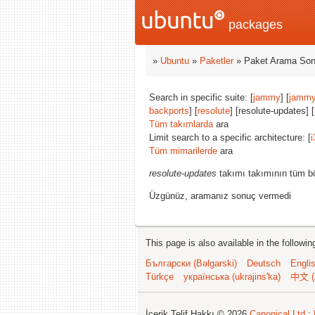
packages
»
Ubuntu
»
Paketler
» Paket Arama Son
Search in specific suite: [
jammy
] [
jammy
backports
] [
resolute
] [resolute-updates] [
Tüm takımlarda
ara
Limit search to a specific architecture: [
i
Tüm mimarilerde
ara
resolute-updates
takımı takımının tüm bö
Üzgünüz, aramanız sonuç vermedi
This page is also available in the followi
Български (Bəlgarski)
Deutsch
Engli
Türkçe
українська (ukrajins'ka)
中文 (
İçerik Telif Hakkı © 2026
Canonical Ltd.
;