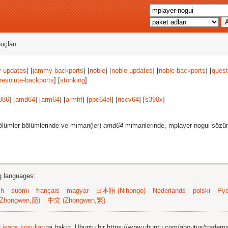
uçları
-updates
] [
jammy-backports
] [
noble
] [
noble-updates
] [
noble-backports
] [
quest
resolute-backports
] [
stonking
]
386
] [
amd64
] [
arm64
] [
armhf
] [
ppc64el
] [
riscv64
] [
s390x
]
lümler bölümlerinde ve mimari(ler)
amd64
mimarilerinde, mplayer-nogui sözün
ng languages:
sh
suomi
français
magyar
日本語 (Nihongo)
Nederlands
polski
Рус
Zhongwen,简)
中文 (Zhongwen,繁)
Lisans koşulları
na bakın. Ubuntu bir https://www.ubuntu.com/aboutus/tradem