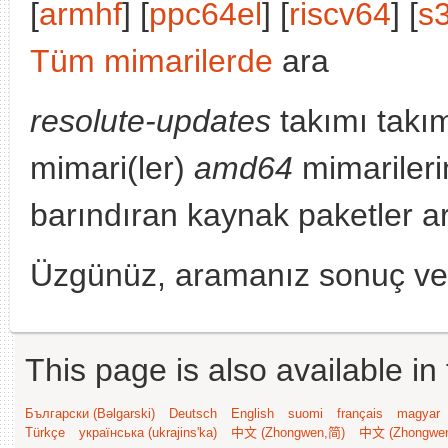
[
armhf
] [
ppc64el
] [
riscv64
] [
s
Tüm mimarilerde
ara
resolute-updates
takımı takı
mimari(ler)
amd64
mimariler
barındıran kaynak paketler a
Üzgünüz, aramanız sonuç v
This page is also available in
Български (Bəlgarski)
Deutsch
English
suomi
français
magyar
Türkçe
українська (ukrajins'ka)
中文 (Zhongwen,简)
中文 (Zhongwe