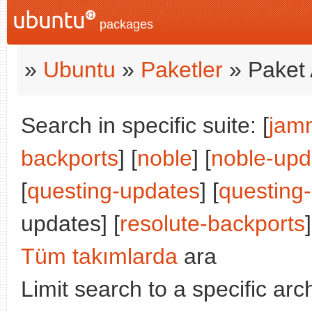
packages
»
Ubuntu
»
Paketler
» Paket 
Search in specific suite: [
jam
backports
] [
noble
] [
noble-upd
[
questing-updates
] [
questing
updates] [
resolute-backports
]
Tüm takımlarda
ara
Limit search to a specific arch