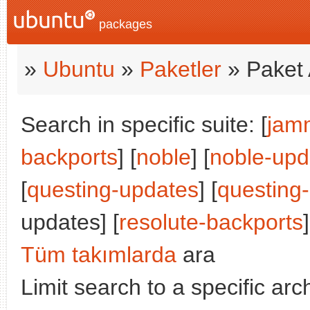
packages
»
Ubuntu
»
Paketler
» Paket 
Search in specific suite: [
jam
backports
] [
noble
] [
noble-upd
[
questing-updates
] [
questing
updates] [
resolute-backports
]
Tüm takımlarda
ara
Limit search to a specific arch