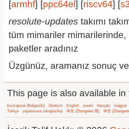
[
armhf
] [
ppc64el
] [
riscv64
] [
s
resolute-updates
takımı takı
tüm mimariler mimarilerinde,
paketler aradınız
Üzgünüz, aramanız sonuç v
This page is also available in
Български (Bəlgarski)
Deutsch
English
suomi
français
magyar
Türkçe
українська (ukrajins'ka)
中文 (Zhongwen,简)
中文 (Zhongwe