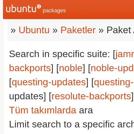
packages
»
Ubuntu
»
Paketler
» Paket 
Search in specific suite: [
jam
backports
] [
noble
] [
noble-upd
[
questing-updates
] [
questing
updates] [
resolute-backports
]
Tüm takımlarda
ara
Limit search to a specific arch