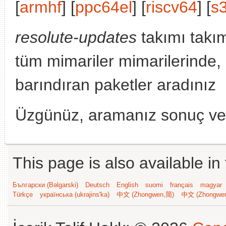
[
armhf
] [
ppc64el
] [
riscv64
] [
s
resolute-updates
takımı takı
tüm mimariler mimarilerinde
barındıran paketler aradınız
Üzgünüz, aramanız sonuç v
This page is also available in
Български (Bəlgarski)
Deutsch
English
suomi
français
magyar
Türkçe
українська (ukrajins'ka)
中文 (Zhongwen,简)
中文 (Zhongwe