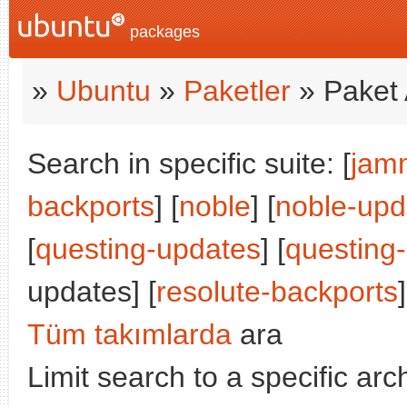
packages
»
Ubuntu
»
Paketler
» Paket 
Search in specific suite: [
jam
backports
] [
noble
] [
noble-upd
[
questing-updates
] [
questing
updates] [
resolute-backports
]
Tüm takımlarda
ara
Limit search to a specific arch