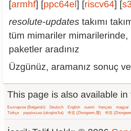
[
armhf
] [
ppc64el
] [
riscv64
] [
s
resolute-updates
takımı takı
tüm mimariler mimarilerinde,
paketler aradınız
Üzgünüz, aramanız sonuç v
This page is also available in
Български (Bəlgarski)
Deutsch
English
suomi
français
magyar
Türkçe
українська (ukrajins'ka)
中文 (Zhongwen,简)
中文 (Zhongwe