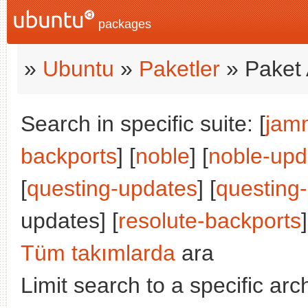
packages
»
Ubuntu
»
Paketler
» Paket 
Search in specific suite: [
jam
backports
] [
noble
] [
noble-upd
[
questing-updates
] [
questing
updates] [
resolute-backports
]
Tüm takımlarda
ara
Limit search to a specific arch