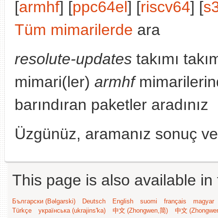
[
armhf
] [
ppc64el
] [
riscv64
] [
s
Tüm mimarilerde
ara
resolute-updates
takımı takı
mimari(ler)
armhf
mimarilerin
barındıran paketler aradınız
Üzgünüz, aramanız sonuç v
This page is also available in
Български (Bəlgarski)
Deutsch
English
suomi
français
magyar
Türkçe
українська (ukrajins'ka)
中文 (Zhongwen,简)
中文 (Zhongwe