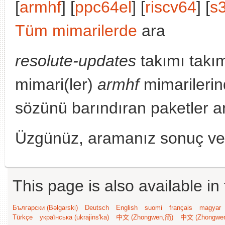
[
armhf
] [
ppc64el
] [
riscv64
] [
s
Tüm mimarilerde
ara
resolute-updates
takımı takı
mimari(ler)
armhf
mimarilerin
sözünü barındıran paketler a
Üzgünüz, aramanız sonuç v
This page is also available in
Български (Bəlgarski)
Deutsch
English
suomi
français
magyar
Türkçe
українська (ukrajins'ka)
中文 (Zhongwen,简)
中文 (Zhongwe