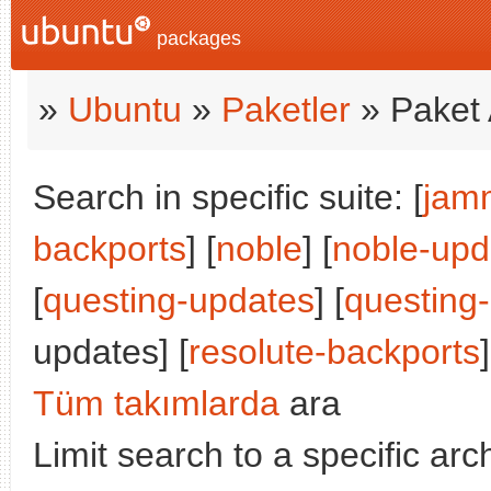
packages
»
Ubuntu
»
Paketler
» Paket 
Search in specific suite: [
jam
backports
] [
noble
] [
noble-upd
[
questing-updates
] [
questing
updates] [
resolute-backports
]
Tüm takımlarda
ara
Limit search to a specific arch