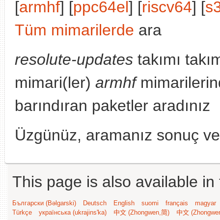
[
armhf
] [
ppc64el
] [
riscv64
] [
s
Tüm mimarilerde
ara
resolute-updates
takımı takı
mimari(ler)
armhf
mimarileri
barındıran paketler aradınız
Üzgünüz, aramanız sonuç v
This page is also available in
Български (Bəlgarski)
Deutsch
English
suomi
français
magyar
Türkçe
українська (ukrajins'ka)
中文 (Zhongwen,简)
中文 (Zhongwe