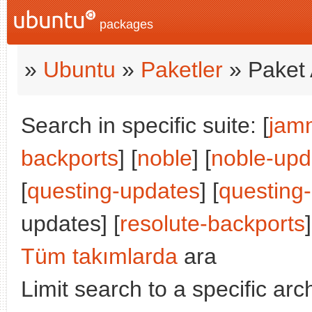
packages
»
Ubuntu
»
Paketler
» Paket 
Search in specific suite: [
jam
backports
] [
noble
] [
noble-upd
[
questing-updates
] [
questing
updates] [
resolute-backports
]
Tüm takımlarda
ara
Limit search to a specific arch