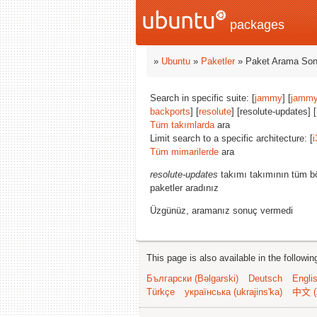
packages
»
Ubuntu
»
Paketler
» Paket Arama Son
Search in specific suite: [
jammy
] [
jammy
backports
] [
resolute
] [resolute-updates] [
Tüm takımlarda
ara
Limit search to a specific architecture: [
i
Tüm mimarilerde
ara
resolute-updates
takımı takımının tüm bö
paketler aradınız
Üzgünüz, aramanız sonuç vermedi
This page is also available in the followi
Български (Bəlgarski)
Deutsch
Engli
Türkçe
українська (ukrajins'ka)
中文 (