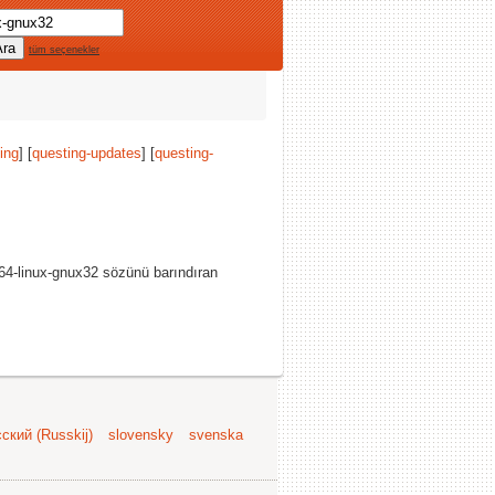
tüm seçenekler
ing
] [
questing-updates
] [
questing-
-64-linux-gnux32 sözünü barındıran
ский (Russkij)
slovensky
svenska