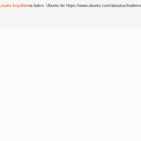
Lisans koşulları
na bakın. Ubuntu bir https://www.ubuntu.com/aboutus/tradem