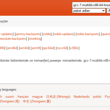
uçları
-updates
] [
jammy-backports
] [
noble
] [
noble-updates
] [
noble-backports
] [
quest
resolute-backports
] [
stonking
]
386
] [
amd64
] [
arm64
] [
armhf
] [
ppc64el
] [
riscv64
] [
s390x
]
lümler bölümlerinde ve mimari(ler)
powerpc
mimarilerinde, gcc-7-multilib-x86
ng languages:
sh
suomi
français
magyar
日本語 (Nihongo)
Nederlands
polski
Рус
Zhongwen,简)
中文 (Zhongwen,繁)