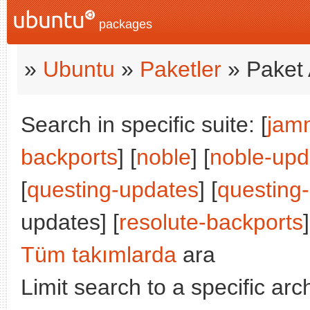
packages
»
Ubuntu
»
Paketler
» Paket 
Search in specific suite: [
jam
backports
] [
noble
] [
noble-upd
[
questing-updates
] [
questing
updates] [
resolute-backports
]
Tüm takımlarda
ara
Limit search to a specific arch