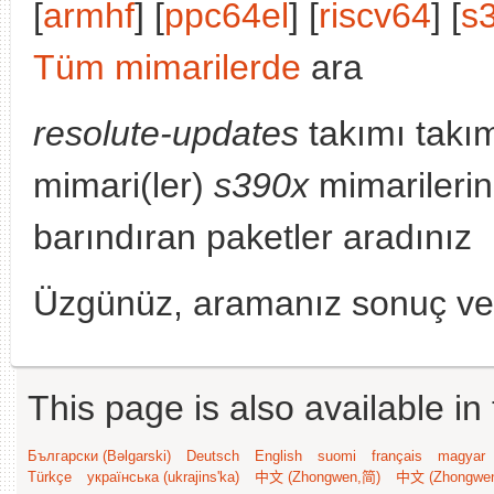
[
armhf
] [
ppc64el
] [
riscv64
] [
s
Tüm mimarilerde
ara
resolute-updates
takımı takı
mimari(ler)
s390x
mimarileri
barındıran paketler aradınız
Üzgünüz, aramanız sonuç v
This page is also available in
Български (Bəlgarski)
Deutsch
English
suomi
français
magyar
Türkçe
українська (ukrajins'ka)
中文 (Zhongwen,简)
中文 (Zhongwe