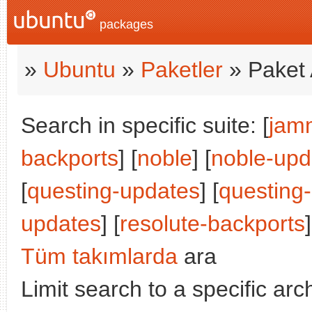
packages
»
Ubuntu
»
Paketler
» Paket 
Search in specific suite: [
jam
backports
] [
noble
] [
noble-upd
[
questing-updates
] [
questing
updates
] [
resolute-backports
Tüm takımlarda
ara
Limit search to a specific arch