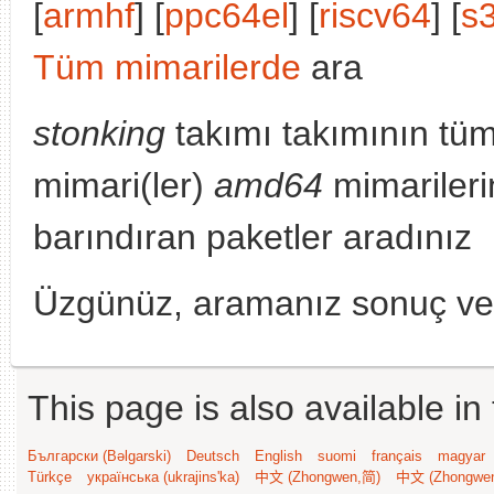
[
armhf
] [
ppc64el
] [
riscv64
] [
s
Tüm mimarilerde
ara
stonking
takımı takımının tü
mimari(ler)
amd64
mimariler
barındıran paketler aradınız
Üzgünüz, aramanız sonuç v
This page is also available in
Български (Bəlgarski)
Deutsch
English
suomi
français
magyar
Türkçe
українська (ukrajins'ka)
中文 (Zhongwen,简)
中文 (Zhongwe