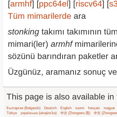
[
armhf
] [
ppc64el
] [
riscv64
] [
s
Tüm mimarilerde
ara
stonking
takımı takımının tü
mimari(ler)
armhf
mimarilerin
sözünü barındıran paketler a
Üzgünüz, aramanız sonuç v
This page is also available in
Български (Bəlgarski)
Deutsch
English
suomi
français
magyar
Türkçe
українська (ukrajins'ka)
中文 (Zhongwen,简)
中文 (Zhongwe