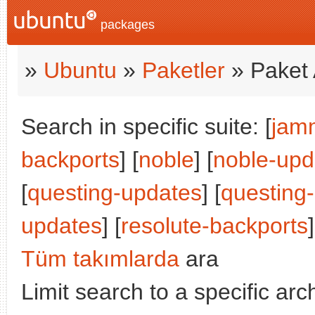
packages
»
Ubuntu
»
Paketler
» Paket 
Search in specific suite: [
jam
backports
] [
noble
] [
noble-upd
[
questing-updates
] [
questing
updates
] [
resolute-backports
Tüm takımlarda
ara
Limit search to a specific arch