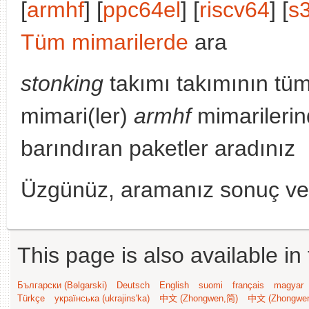
[
armhf
] [
ppc64el
] [
riscv64
] [
s
Tüm mimarilerde
ara
stonking
takımı takımının tü
mimari(ler)
armhf
mimarilerin
barındıran paketler aradınız
Üzgünüz, aramanız sonuç v
This page is also available in
Български (Bəlgarski)
Deutsch
English
suomi
français
magyar
Türkçe
українська (ukrajins'ka)
中文 (Zhongwen,简)
中文 (Zhongwe