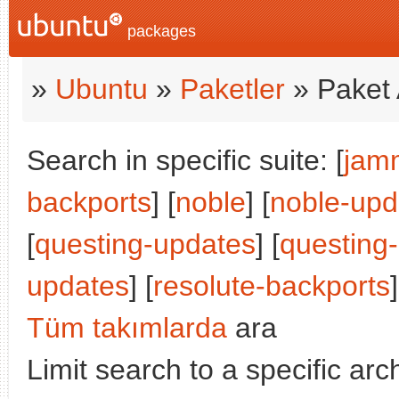
packages
»
Ubuntu
»
Paketler
» Paket 
Search in specific suite: [
jam
backports
] [
noble
] [
noble-upd
[
questing-updates
] [
questing
updates
] [
resolute-backports
Tüm takımlarda
ara
Limit search to a specific arch