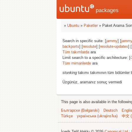
packages
»
Ubuntu
»
Paketler
» Paket Arama Son
Search in specific suite: [
jammy
] [
jammy
backports
] [
resolute
] [
resolute-updates
] [
Tüm takımlarda
ara
Limit search to a specific architecture: [
i
Tüm mimarilerde
ara
stonking
takımı takımının tüm bölümler b
Üzgünüz, aramanız sonuç vermedi
This page is also available in the followi
Български (Bəlgarski)
Deutsch
Engli
Türkçe
українська (ukrajins'ka)
中文 (
İçerik Telif Hakkı © 2026
Canonical Ltd.
;