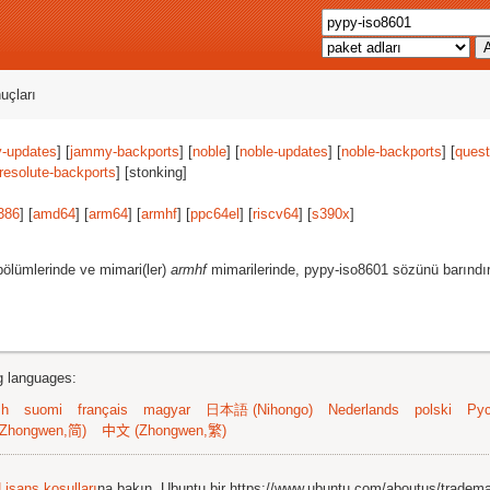
uçları
-updates
] [
jammy-backports
] [
noble
] [
noble-updates
] [
noble-backports
] [
quest
resolute-backports
] [stonking]
386
] [
amd64
] [
arm64
] [
armhf
] [
ppc64el
] [
riscv64
] [
s390x
]
ölümlerinde ve mimari(ler)
armhf
mimarilerinde, pypy-iso8601 sözünü barındır
ng languages:
sh
suomi
français
magyar
日本語 (Nihongo)
Nederlands
polski
Рус
Zhongwen,简)
中文 (Zhongwen,繁)
Lisans koşulları
na bakın. Ubuntu bir https://www.ubuntu.com/aboutus/tradem