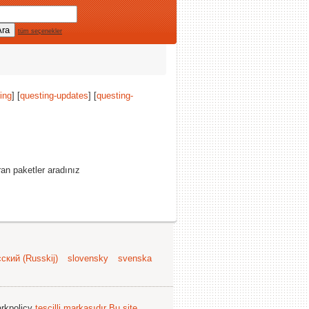
tüm seçenekler
ing
] [
questing-updates
] [
questing-
an paketler aradınız
ский (Russkij)
slovensky
svenska
arkpolicy
tescilli markasıdır
Bu site