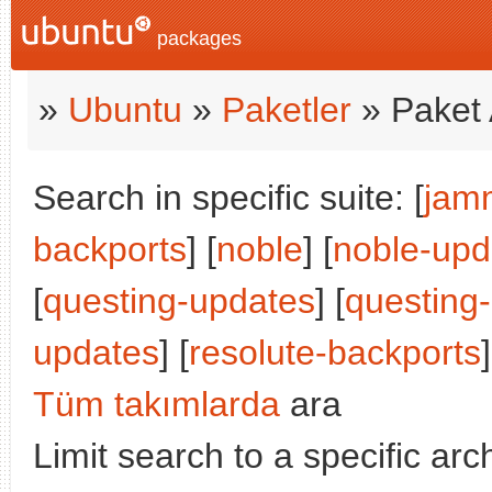
packages
»
Ubuntu
»
Paketler
» Paket 
Search in specific suite: [
jam
backports
] [
noble
] [
noble-upd
[
questing-updates
] [
questing
updates
] [
resolute-backports
Tüm takımlarda
ara
Limit search to a specific arch