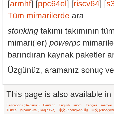
[
armhf
] [
ppc64el
] [
riscv64
] [
s
Tüm mimarilerde
ara
stonking
takımı takımının tü
mimari(ler)
powerpc
mimarile
barındıran kaynak paketler a
Üzgünüz, aramanız sonuç v
This page is also available in
Български (Bəlgarski)
Deutsch
English
suomi
français
magyar
Türkçe
українська (ukrajins'ka)
中文 (Zhongwen,简)
中文 (Zhongwe