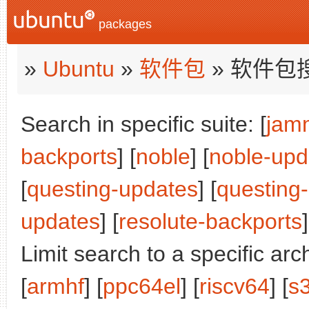
packages
»
Ubuntu
»
软件包
» 软件包
Search in specific suite: [
jam
backports
] [
noble
] [
noble-upd
[
questing-updates
] [
questing
updates
] [
resolute-backports
]
Limit search to a specific arch
[
armhf
] [
ppc64el
] [
riscv64
] [
s