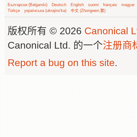
Български (Bəlgarski)
Deutsch
English
suomi
français
magyar
Türkçe
українська (ukrajins'ka)
中文 (Zhongwen,繁)
版权所有 © 2026
Canonical L
Canonical Ltd. 的一个
注册商
Report a bug on this site
.