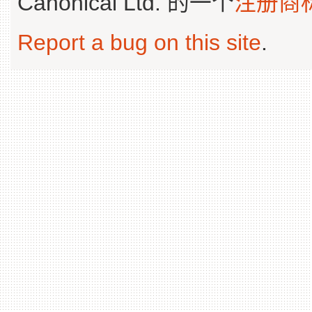
Canonical Ltd. 的一个
注册商
Report a bug on this site
.