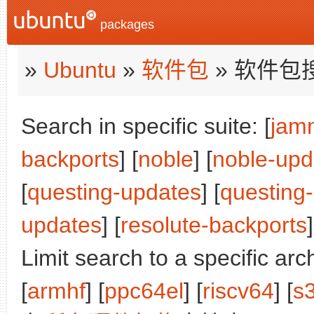
packages
»
Ubuntu
»
软件包
» 软件包
Search in specific suite: [
jam
backports
] [
noble
] [
noble-upd
[
questing-updates
] [
questing
updates
] [
resolute-backports
]
Limit search to a specific arch
[
armhf
] [
ppc64el
] [
riscv64
] [
s