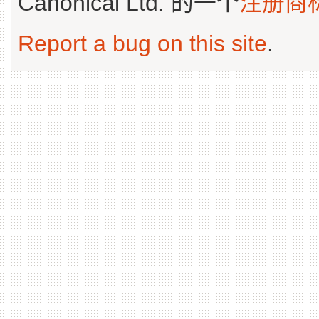
Canonical Ltd. 的一个
注册商
Report a bug on this site
.