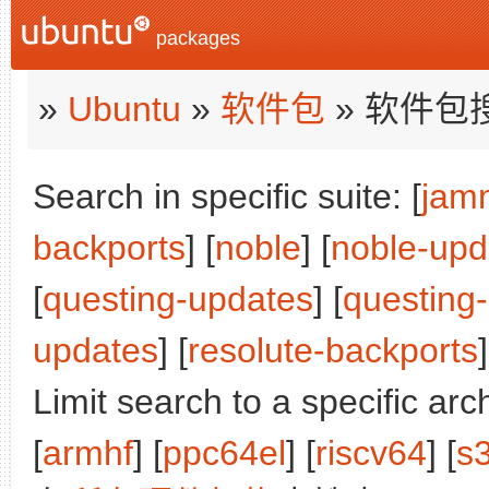
packages
»
Ubuntu
»
软件包
» 软件包
Search in specific suite: [
jam
backports
] [
noble
] [
noble-upd
[
questing-updates
] [
questing
updates
] [
resolute-backports
]
Limit search to a specific arch
[
armhf
] [
ppc64el
] [
riscv64
] [
s