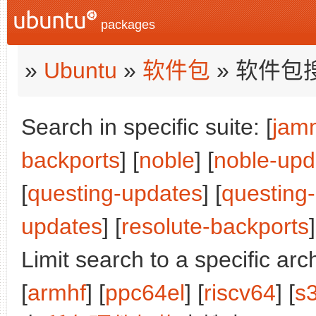
packages
»
Ubuntu
»
软件包
» 软件包
Search in specific suite: [
jam
backports
] [
noble
] [
noble-upd
[
questing-updates
] [
questing
updates
] [
resolute-backports
]
Limit search to a specific arch
[
armhf
] [
ppc64el
] [
riscv64
] [
s