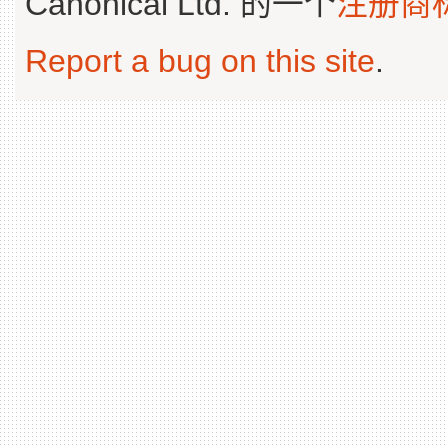
Canonical Ltd. 的一个
注册商
Report a bug on this site
.