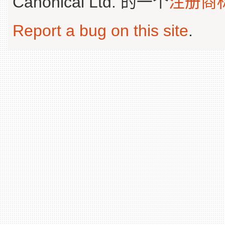
Canonical Ltd. 的一个
注册商
Report a bug on this site
.