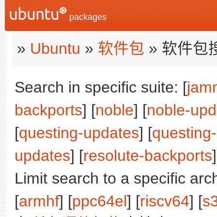
packages
»
Ubuntu
»
软件包
» 软件包
Search in specific suite: [
jam
backports
] [
noble
] [
noble-upd
[
questing-updates
] [
questing
updates
] [
resolute-backports
]
Limit search to a specific arch
[
armhf
] [
ppc64el
] [
riscv64
] [
s