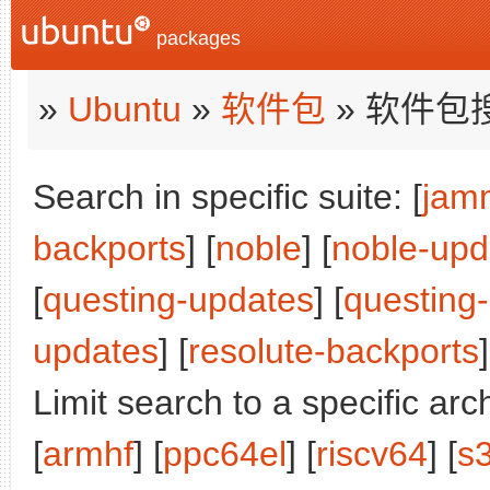
packages
»
Ubuntu
»
软件包
» 软件包
Search in specific suite: [
jam
backports
] [
noble
] [
noble-upd
[
questing-updates
] [
questing
updates
] [
resolute-backports
]
Limit search to a specific arch
[
armhf
] [
ppc64el
] [
riscv64
] [
s