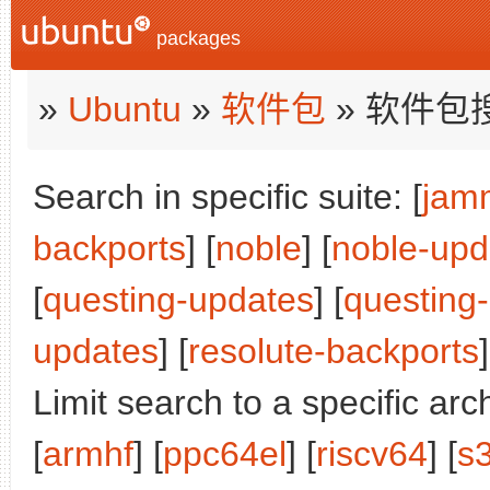
packages
»
Ubuntu
»
软件包
» 软件包
Search in specific suite: [
jam
backports
] [
noble
] [
noble-upd
[
questing-updates
] [
questing
updates
] [
resolute-backports
]
Limit search to a specific arch
[
armhf
] [
ppc64el
] [
riscv64
] [
s