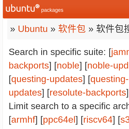
packages
»
Ubuntu
»
软件包
» 软件包
Search in specific suite: [
jam
backports
] [
noble
] [
noble-upd
[
questing-updates
] [
questing
updates
] [
resolute-backports
]
Limit search to a specific arch
[
armhf
] [
ppc64el
] [
riscv64
] [
s