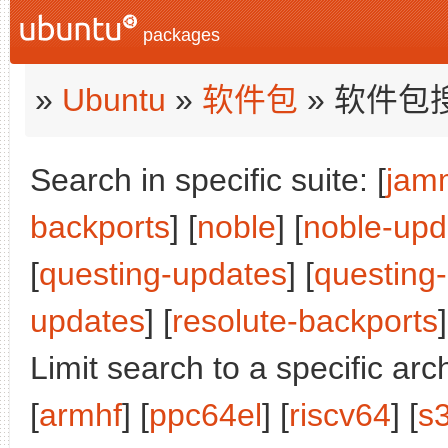
packages
»
Ubuntu
»
软件包
» 软件包
Search in specific suite: [
jam
backports
] [
noble
] [
noble-upd
[
questing-updates
] [
questing
updates
] [
resolute-backports
]
Limit search to a specific arch
[
armhf
] [
ppc64el
] [
riscv64
] [
s