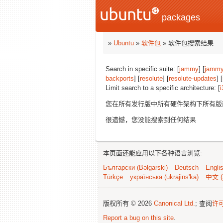
packages
»
Ubuntu
»
软件包
» 软件包搜索结果
Search in specific suite: [
jammy
] [
jammy
backports
] [
resolute
] [
resolute-updates
] [
Limit search to a specific architecture: [
i
您在所有发行版中所有硬件架构下所有
很遗憾，您没能搜索到任何结果
本页面还能应用以下各种语言浏览:
Български (Bəlgarski)
Deutsch
Engli
Türkçe
українська (ukrajins'ka)
中文 (
版权所有 © 2026
Canonical Ltd.
; 查阅
许
Report a bug on this site
.