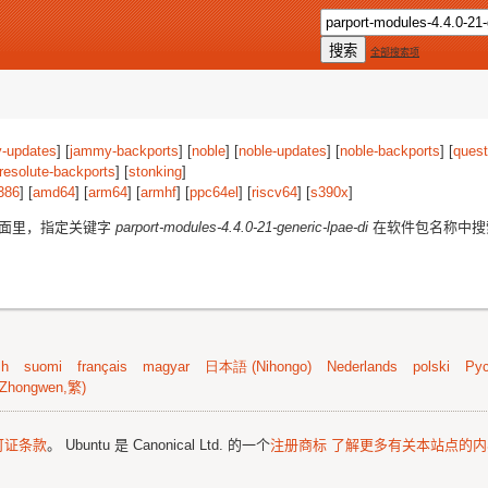
全部搜索项
-updates
] [
jammy-backports
] [
noble
] [
noble-updates
] [
noble-backports
] [
quest
resolute-backports
] [
stonking
]
386
] [
amd64
] [
arm64
] [
armhf
] [
ppc64el
] [
riscv64
] [
s390x
]
版面里，指定关键字
parport-modules-4.4.0-21-generic-lpae-di
在软件包名称中搜
sh
suomi
français
magyar
日本語 (Nihongo)
Nederlands
polski
Рус
Zhongwen,繁)
可证条款
。 Ubuntu 是 Canonical Ltd. 的一个
注册商标
了解更多有关本站点的内