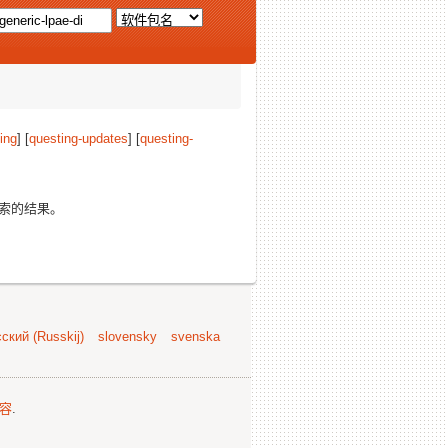
ing
] [
questing-updates
] [
questing-
索的结果。
ский (Russkij)
slovensky
svenska
容
.