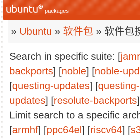
packages
»
Ubuntu
»
软件包
» 软件包
Search in specific suite: [
jam
backports
] [
noble
] [
noble-upd
[
questing-updates
] [
questing
updates
] [
resolute-backports
]
Limit search to a specific arch
[
armhf
] [
ppc64el
] [
riscv64
] [
s