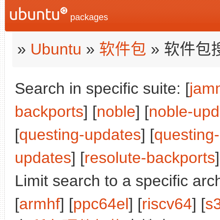
packages
»
Ubuntu
»
软件包
» 软件包
Search in specific suite: [
jam
backports
] [
noble
] [
noble-upd
[
questing-updates
] [
questing
updates
] [
resolute-backports
]
Limit search to a specific arch
[
armhf
] [
ppc64el
] [
riscv64
] [
s