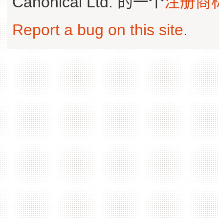
Canonical Ltd. 的一个
注册商
Report a bug on this site
.