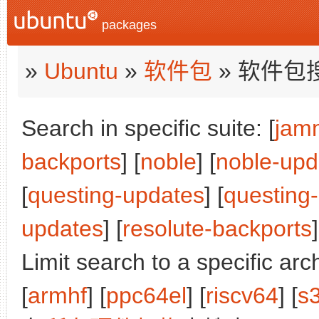
packages
»
Ubuntu
»
软件包
» 软件包
Search in specific suite: [
jam
backports
] [
noble
] [
noble-upd
[
questing-updates
] [
questing
updates
] [
resolute-backports
]
Limit search to a specific arch
[
armhf
] [
ppc64el
] [
riscv64
] [
s