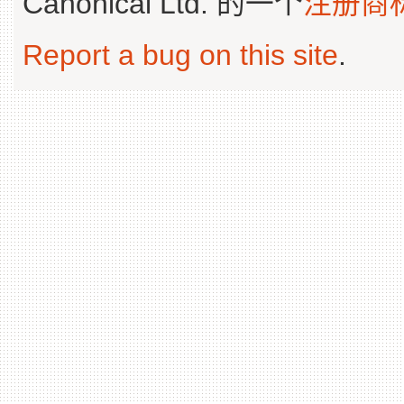
Canonical Ltd. 的一个
注册商
Report a bug on this site
.