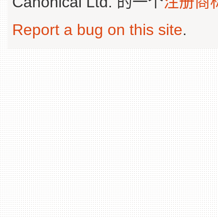
Canonical Ltd. 的一个
注册商
Report a bug on this site
.