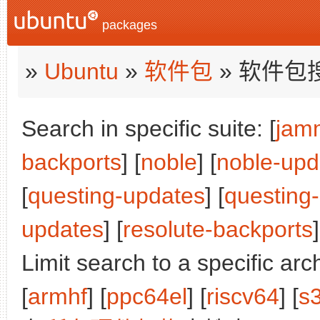
packages
»
Ubuntu
»
软件包
» 软件包
Search in specific suite: [
jam
backports
] [
noble
] [
noble-upd
[
questing-updates
] [
questing
updates
] [
resolute-backports
]
Limit search to a specific arch
[
armhf
] [
ppc64el
] [
riscv64
] [
s