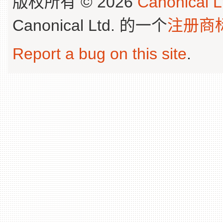
版权所有 © 2026
Canonical L
Canonical Ltd. 的一个
注册商
Report a bug on this site
.