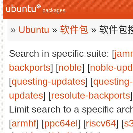
packages
»
Ubuntu
»
软件包
» 软件包
Search in specific suite: [
jam
backports
] [
noble
] [
noble-upd
[
questing-updates
] [
questing
updates
] [
resolute-backports
]
Limit search to a specific arch
[
armhf
] [
ppc64el
] [
riscv64
] [
s