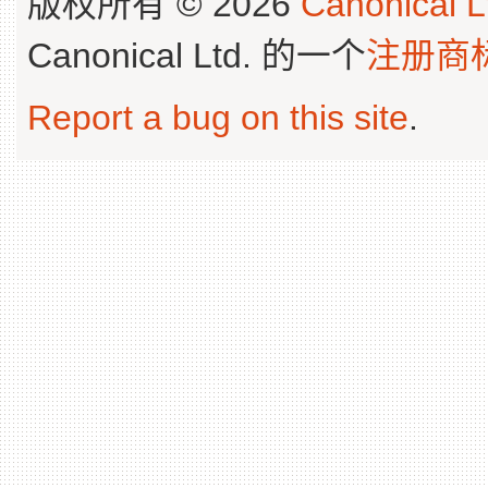
版权所有 © 2026
Canonical L
Canonical Ltd. 的一个
注册商
Report a bug on this site
.