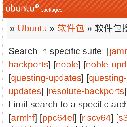
packages
»
Ubuntu
»
软件包
» 软件包
Search in specific suite: [
jam
backports
] [
noble
] [
noble-upd
[
questing-updates
] [
questing
updates
] [
resolute-backports
]
Limit search to a specific arch
[
armhf
] [
ppc64el
] [
riscv64
] [
s