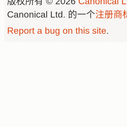
版权所有 © 2026
Canonical L
Canonical Ltd. 的一个
注册商
Report a bug on this site
.