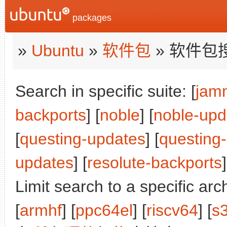
packages
»
Ubuntu
»
软件包
» 软件包
Search in specific suite: [
jam
backports
] [
noble
] [
noble-upd
[
questing-updates
] [
questing
updates
] [
resolute-backports
]
Limit search to a specific arch
[
armhf
] [
ppc64el
] [
riscv64
] [
s