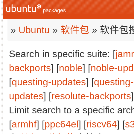
packages
»
Ubuntu
»
软件包
» 软件包
Search in specific suite: [
jam
backports
] [
noble
] [
noble-upd
[
questing-updates
] [
questing
updates
] [
resolute-backports
]
Limit search to a specific arch
[
armhf
] [
ppc64el
] [
riscv64
] [
s