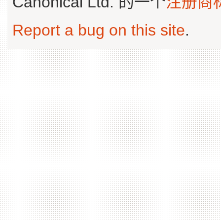
Canonical Ltd. 的一个
注册商
Report a bug on this site
.