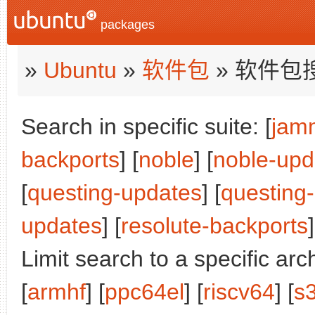
packages
»
Ubuntu
»
软件包
» 软件包
Search in specific suite: [
jam
backports
] [
noble
] [
noble-upd
[
questing-updates
] [
questing
updates
] [
resolute-backports
]
Limit search to a specific arch
[
armhf
] [
ppc64el
] [
riscv64
] [
s