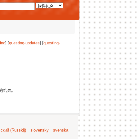
ing
] [
questing-updates
] [
questing-
的结果。
ский (Russkij)
slovensky
svenska