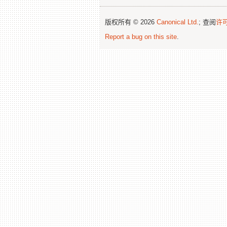
版权所有 © 2026
Canonical Ltd.
; 查阅
许
Report a bug on this site
.