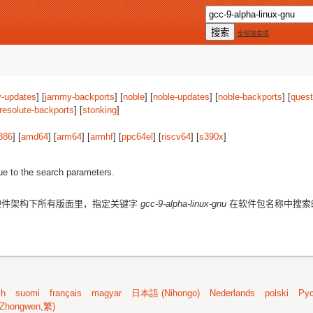
全部搜索项
-updates
] [
jammy-backports
] [
noble
] [
noble-updates
] [
noble-backports
] [
quest
resolute-backports
] [
stonking
]
386
] [
amd64
] [
arm64
] [
armhf
] [
ppc64el
] [
riscv64
] [
s390x
]
ue to the search parameters.
件架构下所有版面里，指定关键字
gcc-9-alpha-linux-gnu
在软件包名称中搜索
sh
suomi
français
magyar
日本語 (Nihongo)
Nederlands
polski
Рус
Zhongwen,繁)