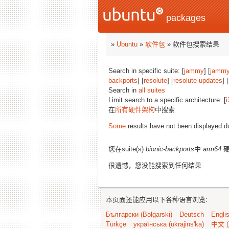
packages
»
Ubuntu
»
软件包
» 软件包搜索结果
Search in specific suite: [
jammy
] [
jammy
backports
] [
resolute
] [
resolute-updates
] [
Search in
all suites
Limit search to a specific architecture: [
i
在
所有硬件架构
中搜索
Some
results have not been displayed d
您在suite(s)
bionic-backports
中
arm64
硬
很遗憾，您没能搜索到任何结果
本页面还能应用以下各种语言浏览:
Български (Bəlgarski)
Deutsch
Engli
Türkçe
українська (ukrajins'ka)
中文 (