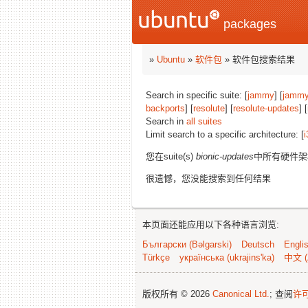
packages
»
Ubuntu
»
软件包
» 软件包搜索结果
Search in specific suite: [
jammy
] [
jammy
backports
] [
resolute
] [
resolute-updates
] [
Search in
all suites
Limit search to a specific architecture: [
i
您在suite(s)
bionic-updates
中所有硬件
很遗憾，您没能搜索到任何结果
本页面还能应用以下各种语言浏览:
Български (Bəlgarski)
Deutsch
Engli
Türkçe
українська (ukrajins'ka)
中文 (
版权所有 © 2026
Canonical Ltd.
; 查阅
许