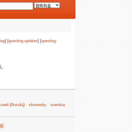
ing
] [
questing-updates
] [
questing-
果。
ский (Russkij)
slovensky
svenska
容
.