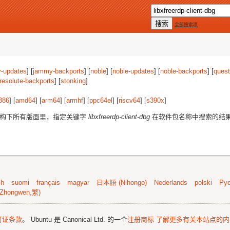
全部搜索项
-updates
] [
jammy-backports
] [
noble
] [
noble-updates
] [
noble-backports
] [
quest
resolute-backports
] [
stonking
]
386
] [
amd64
] [
arm64
] [
armhf
] [
ppc64el
] [
riscv64
] [
s390x
]
架构下所有版面里，指定关键字
libxfreerdp-client-dbg
在软件包名称中搜索的结
sh
suomi
français
magyar
日本語 (Nihongo)
Nederlands
polski
Рус
Zhongwen,繁)
可证条款
。 Ubuntu 是 Canonical Ltd. 的一个
注册商标
了解更多有关本站点的内