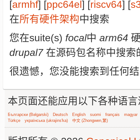
[
armhf
] [
ppc64el
] [
riscv64
] [
s
在
所有硬件架构
中搜索
您在suite(s)
focal
中
arm64
硬
drupal7
在源码包名称中搜索
很遗憾，您没能搜索到任何结
本页面还能应用以下各种语言
Български (Bəlgarski)
Deutsch
English
suomi
français
magyar
Türkçe
українська (ukrajins'ka)
中文 (Zhongwen,繁)