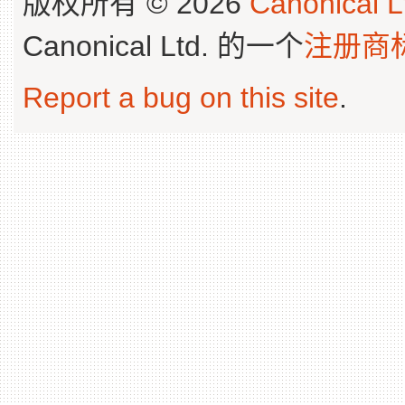
版权所有 © 2026
Canonical L
Canonical Ltd. 的一个
注册商
Report a bug on this site
.