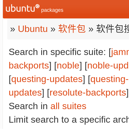
packages
»
Ubuntu
»
软件包
» 软件包
Search in specific suite: [
jam
backports
] [
noble
] [
noble-upd
[
questing-updates
] [
questing
updates
] [
resolute-backports
]
Search in
all suites
Limit search to a specific arch