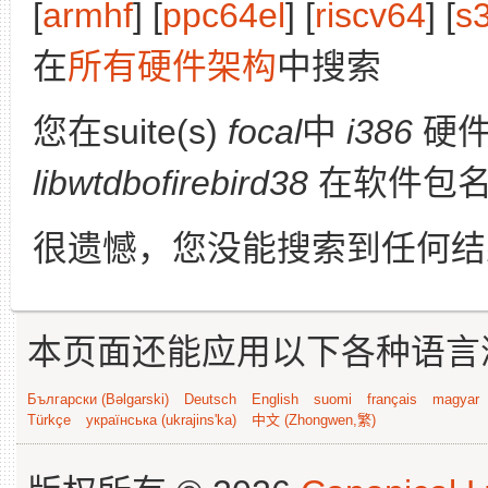
[
armhf
] [
ppc64el
] [
riscv64
] [
s
在
所有硬件架构
中搜索
您在suite(s)
focal
中
i386
硬件
libwtdbofirebird38
在软件包名
很遗憾，您没能搜索到任何结
本页面还能应用以下各种语言
Български (Bəlgarski)
Deutsch
English
suomi
français
magyar
Türkçe
українська (ukrajins'ka)
中文 (Zhongwen,繁)