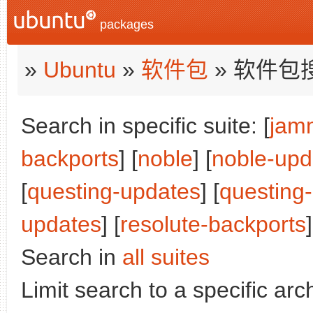
packages
»
Ubuntu
»
软件包
» 软件包
Search in specific suite: [
jam
backports
] [
noble
] [
noble-upd
[
questing-updates
] [
questing
updates
] [
resolute-backports
]
Search in
all suites
Limit search to a specific arch