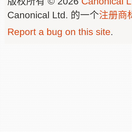
版权所有 © 2026
Canonical L
Canonical Ltd. 的一个
注册商
Report a bug on this site
.