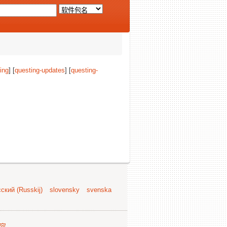
ing
] [
questing-updates
] [
questing-
ский (Russkij)
slovensky
svenska
容
.