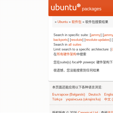
packages
»
Ubuntu
»
软件包
» 软件包搜索结果
Search in specific suite: [
jammy
] [
jammy
backports
] [
resolute
] [
resolute-updates
] [
Search in
all suites
Limit search to a specific architecture: [
i
在
所有硬件架构
中搜索
您在suite(s)
focal
中
powerpc
硬件架构下
很遗憾，您没能搜索到任何结果
本页面还能应用以下各种语言浏览:
Български (Bəlgarski)
Deutsch
Engli
Türkçe
українська (ukrajins'ka)
中文 (
版权所有 © 2026
Canonical Ltd.
; 查阅
许