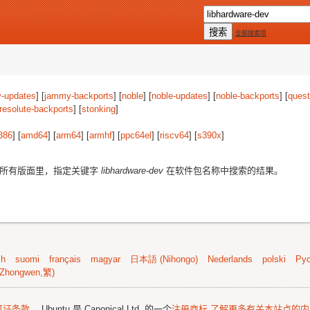
全部搜索项
-updates
] [
jammy-backports
] [
noble
] [
noble-updates
] [
noble-backports
] [
quest
resolute-backports
] [
stonking
]
386
] [
amd64
] [
arm64
] [
armhf
] [
ppc64el
] [
riscv64
] [
s390x
]
所有版面里，指定关键字
libhardware-dev
在软件包名称中搜索的结果。
sh
suomi
français
magyar
日本語 (Nihongo)
Nederlands
polski
Рус
Zhongwen,繁)
可证条款
。 Ubuntu 是 Canonical Ltd. 的一个
注册商标
了解更多有关本站点的内