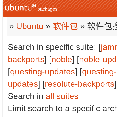
packages
»
Ubuntu
»
软件包
» 软件包
Search in specific suite: [
jam
backports
] [
noble
] [
noble-upd
[
questing-updates
] [
questing
updates
] [
resolute-backports
]
Search in
all suites
Limit search to a specific arch