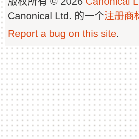
版权所有 © 2026
Canonical L
Canonical Ltd. 的一个
注册商
Report a bug on this site
.