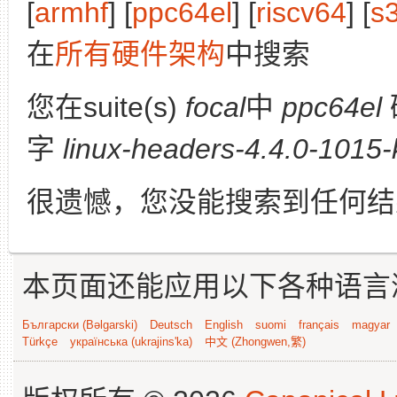
[
armhf
] [
ppc64el
] [
riscv64
] [
s
在
所有硬件架构
中搜索
您在suite(s)
focal
中
ppc64el
字
linux-headers-4.4.0-1015
很遗憾，您没能搜索到任何结
本页面还能应用以下各种语言
Български (Bəlgarski)
Deutsch
English
suomi
français
magyar
Türkçe
українська (ukrajins'ka)
中文 (Zhongwen,繁)