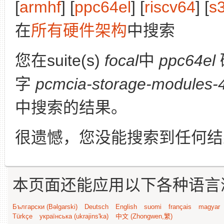
[
armhf
] [
ppc64el
] [
riscv64
] [
s
在
所有硬件架构
中搜索
您在suite(s)
focal
中
ppc64el
字
pcmcia-storage-modules-4
中搜索的结果。
很遗憾，您没能搜索到任何结
本页面还能应用以下各种语言
Български (Bəlgarski)
Deutsch
English
suomi
français
magyar
Türkçe
українська (ukrajins'ka)
中文 (Zhongwen,繁)