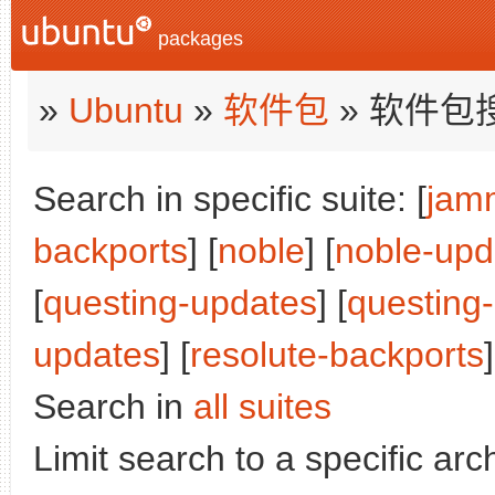
packages
»
Ubuntu
»
软件包
» 软件包
Search in specific suite: [
jam
backports
] [
noble
] [
noble-upd
[
questing-updates
] [
questing
updates
] [
resolute-backports
]
Search in
all suites
Limit search to a specific arch