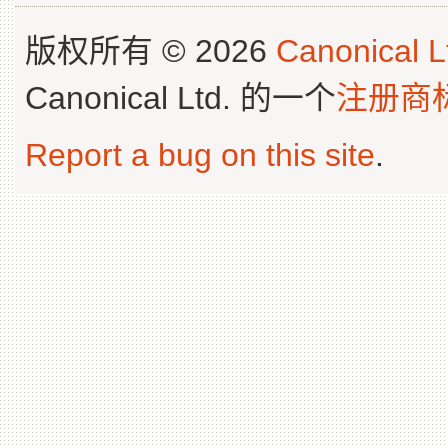
版权所有 © 2026
Canonical L
Canonical Ltd. 的一个
注册商
Report a bug on this site
.