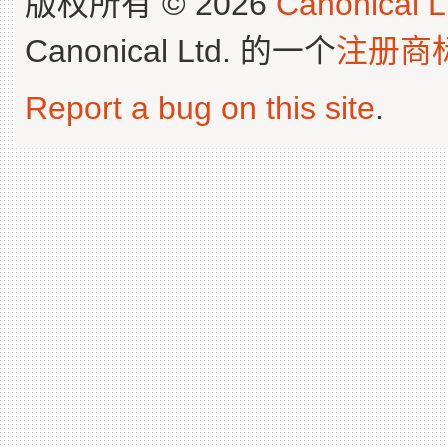
版权所有 © 2026
Canonical L
Canonical Ltd. 的一个
注册商
Report a bug on this site
.