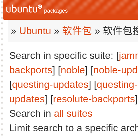
packages
»
Ubuntu
»
软件包
» 软件包
Search in specific suite: [
jam
backports
] [
noble
] [
noble-upd
[
questing-updates
] [
questing
updates
] [
resolute-backports
]
Search in
all suites
Limit search to a specific arch