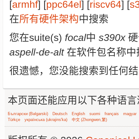
[
armhf
] [
ppc64el
] [
riscv64
] [
s
在
所有硬件架构
中搜索
您在suite(s)
focal
中
s390x
硬
aspell-de-alt
在软件包名称中
很遗憾，您没能搜索到任何结
本页面还能应用以下各种语言
Български (Bəlgarski)
Deutsch
English
suomi
français
magyar
Türkçe
українська (ukrajins'ka)
中文 (Zhongwen,繁)